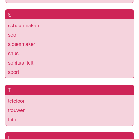
S
schoonmaken
seo
slotenmaker
snus
spiritualiteit
sport
T
telefoon
trouwen
tuin
U