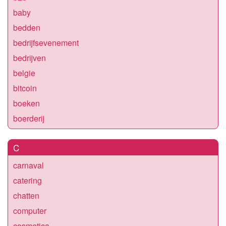
baby
bedden
bedrijfsevenement
bedrijven
belgie
bitcoin
boeken
boerderij
C
carnaval
catering
chatten
computer
cosmetica