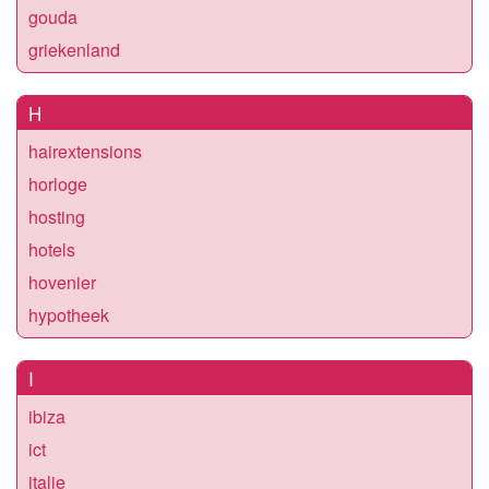
gouda
griekenland
H
hairextensions
horloge
hosting
hotels
hovenier
hypotheek
I
ibiza
ict
italie