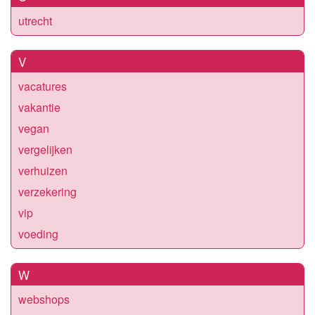
utrecht
V
vacatures
vakantie
vegan
vergelijken
verhuizen
verzekering
vip
voeding
W
webshops