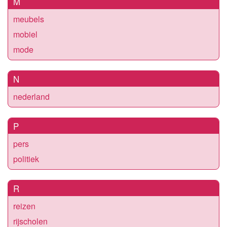
M
meubels
mobiel
mode
N
nederland
P
pers
politiek
R
reizen
rijscholen