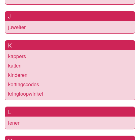
J
juwelier
K
kappers
katten
kinderen
kortingscodes
kringloopwinkel
L
lenen