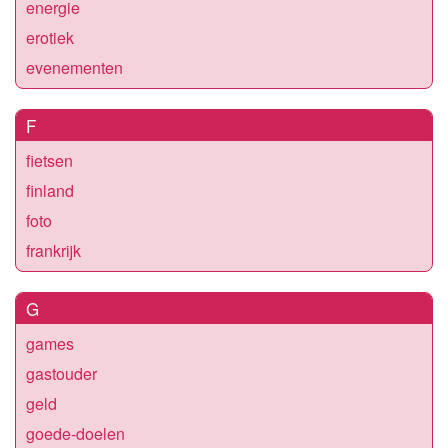
energie
erotiek
evenementen
F
fietsen
finland
foto
frankrijk
G
games
gastouder
geld
goede-doelen