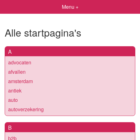
Menu +
Alle startpagina's
A
advocaten
afvallen
amsterdam
antiek
auto
autoverzekering
B
b2b