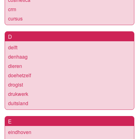
crm
cursus
D
delft
denhaag
dieren
doehetzelf
drogist
drukwerk
duitsland
E
eindhoven