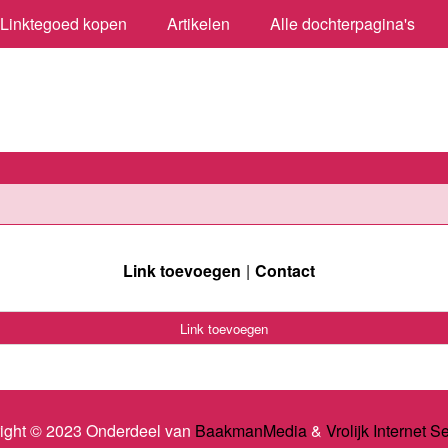
Linktegoed kopen
Artikelen
Alle dochterpagina's
Link toevoegen
Contact
Link toevoegen
ight © 2023 Onderdeel van
BaakmanMedia
&
Vrolijk Internet S